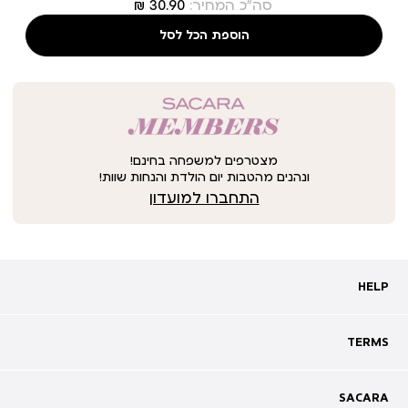
סה"כ המחיר:
הוספת הכל לסל
מצטרפים למשפחה בחינם!
ונהנים מהטבות יום הולדת והנחות שוות!
התחברו למועדון
HELP
HELP
מעקב אחרי משלוח
שאלות ותשובות
TERMS
TERMS
צרו קשר
תקנון
ביטול עסקה
מדיניות פרטיות
SACARA
SACARA