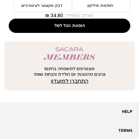
חותמת סיליקון
דבק מקצועי לציפורניים
סה"כ המחיר:
הוספת הכל לסל
מצטרפים למשפחה בחינם!
ונהנים מהטבות יום הולדת והנחות שוות!
התחברו למועדון
HELP
HELP
מעקב אחרי משלוח
שאלות ותשובות
TERMS
TERMS
צרו קשר