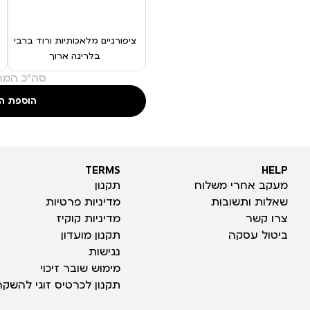
ציפורניים מלאכותיות ורוד ברבי
בלרינה ארוך
סה"כ המחי
הוספת ה
TERMS
HELP
TERMS
HELP
מעקב אחרי משלוח
תקנון
שאלות ותשובות
מדיניות פרטיות
צרו קשר
מדיניות קוקיז
ביטול עסקה
תקנון מועדון
נגישות
מימוש שובר זיכוי
תקנון לכרטיס זוגי להשקה