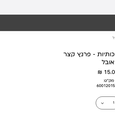
ל
כותיות - פרנץ קצר
אובל
15.00
מק״ט:
60012015
כמות