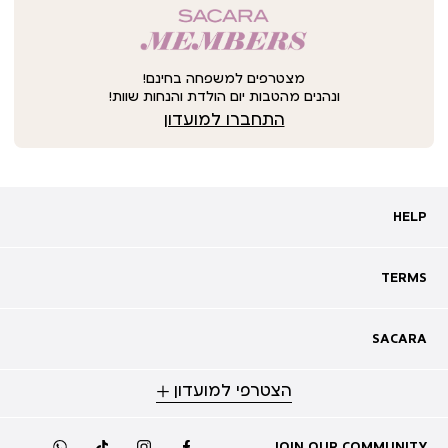
מצטרפים למשפחה בחינם!
ונהנים מהטבות יום הולדת והנחות שוות!
התחברו למועדון
HELP
HELP
מעקב אחרי משלוח
שאלות ותשובות
TERMS
TERMS
צרו קשר
תקנון
ביטול עסקה
מדיניות פרטיות
SACARA
SACARA
מדיניות קוקיז
מגזין
תקנון מועדון
הצטרפי למועדון
אודות
נגישות
סניפים
מימוש שובר זיכוי
קריירה
תקנון לכרטיס זוגי להשקה
JOIN OUR COMMUNITY