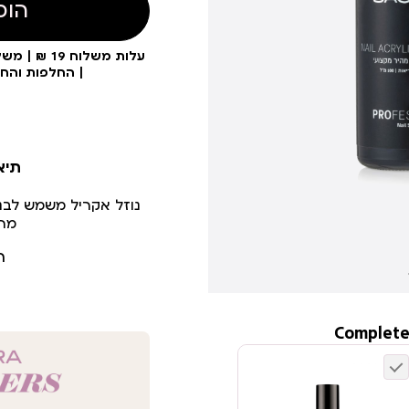
הוס
| החלפות והח
תיא
נוזל אקריל משמש לבני
מהי
ר
Complete