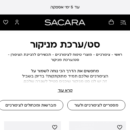
עד 5 ימי אספקה
סט/ערכת מניקור
ראשי
ציפורניים
מוצרי
תכשירי
ראשי
ציפורניים
מוצרי טיפוח לציפורניים
תכשירים להגיינת הציפורן
טיפוח
להגיינ
סט/ערכת
סט/ערכת מניקור
לציפורניים
הציפור
מניקור
מחפשים את הדרך הכי נוחה לשמור על
הציפורניים שלכם תמיד מתוקתקות? בדיוק בשביל
זה יש לנו סט מניקור שיכניס סטייל לשגרה שלכם.
בחרו בין סט מניקור מקצועי מפנק, או ערכת
קרא עוד
מניקור קטנה שתלווה אתכם לכל מקום. כל מה
שצריך – במקום אחד, קומפקטי, נוח ובעיקר שיקי.
כי מניקור טוב מתחיל בכלים הנכונים
מספריים לציפורניים ולעור
מברשות ומכחולים לציפורניים