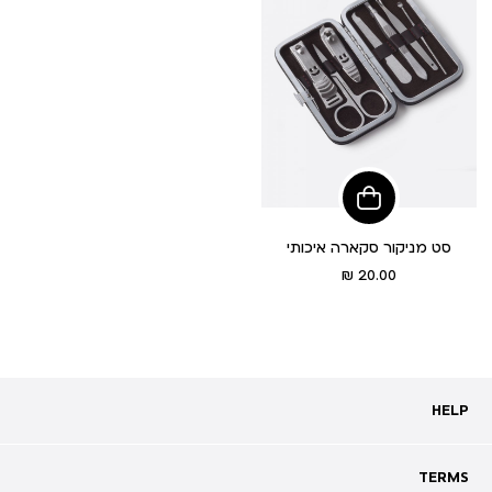
הוסיפי
לסל
סט מניקור סקארה איכותי
מחיר
20.00 ₪
מוצר
HELP
HELP
מעקב אחרי משלוח
שאלות ותשובות
TERMS
TERMS