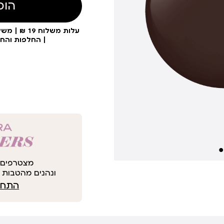
הוס
| החלפות והח
מצטרפים 
ונהנים מהטבות י
התחבר