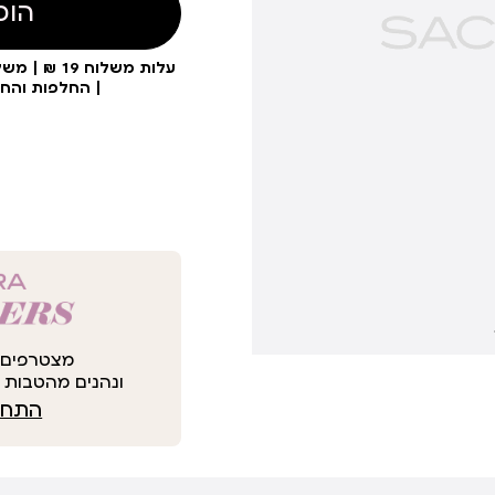
הוס
| החלפות והח
מצטרפים 
ונהנים מהטבות י
התחבר