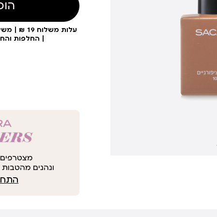
הוס
| החלפות והח
מצטרפים 
ונהנים מהטבות י
התחבר