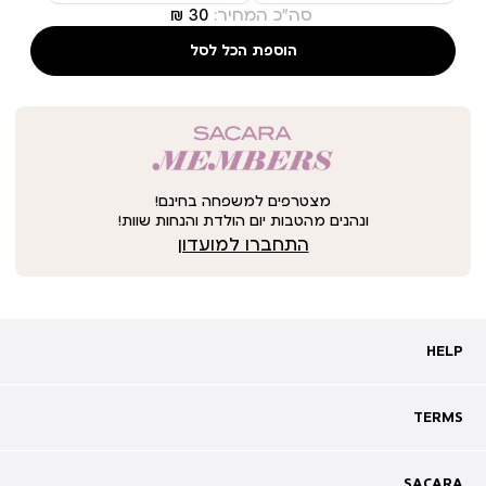
סה"כ המחיר:
הוספת הכל לסל
מצטרפים למשפחה בחינם!
ונהנים מהטבות יום הולדת והנחות שוות!
התחברו למועדון
HELP
HELP
מעקב אחרי משלוח
שאלות ותשובות
TERMS
TERMS
צרו קשר
תקנון
ביטול עסקה
מדיניות פרטיות
SACARA
SACARA