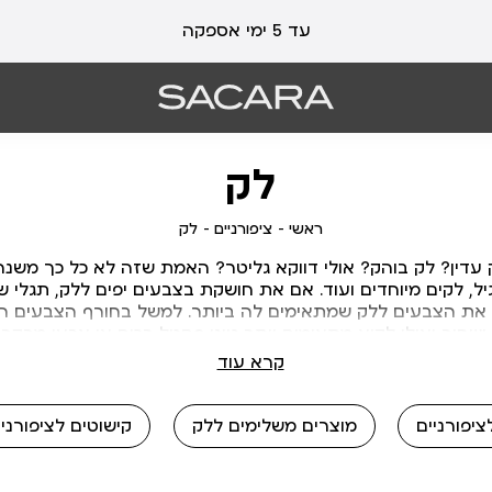
עלות משלוח 19 ₪ | משלוח חינם עד הבית בכל קנייה מעל 99 ₪
עד 5 ימי אספקה
לק
ראשי
לק
ציפורניים
ראשי
ציפורניים
לק
 עדין? לק בוהק? אולי דווקא גליטר? האמת שזה לא כל כך משנה 
יל, לקים מיוחדים ועוד. אם את חושקת בצבעים יפים ללק, תגלי
ש את הצבעים ללק שמתאימים לה ביותר. למשל בחורף הצבעים הד
 ושחור ואילו לקיץ מתאימים יותר גווני פסטל רכים או צבעי מרק
המומלצים ביותר לשימוש הם אצלנו.
קרא עוד
ציפורניים
מוצרים משלימים ללק
קישוטים לציפורניי