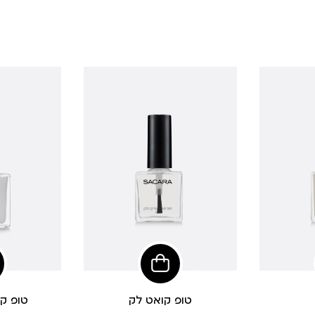
פי
הוסיפי
לסל
טופ קואט לק
טופ ק