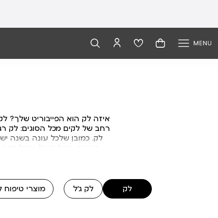
איזה לק הוא הפייבוריט שלך? לק
רחב של לקים מכל הסוגים: לק רג
לק. כמובן שלכל עונה בשנה י
האפור, סגול חציל, כחול כהה,
לק
לק ג'ל
מוצרי טיפוח ל