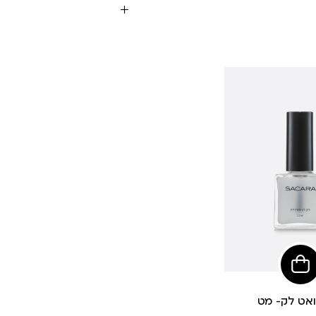
עוד
צבעים
הוסיפי
לסל
ואט לק- מט