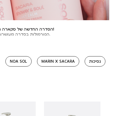
!הסדרה החדשה של סקארה נול
.הפורמולות בסדרה מעושרות 
!המרקמים העדינים מפ
נסיכות
MARIN X SACARA
NOA SOL