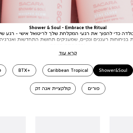
Shower & Soul – Embrace the Ritual
דה כדי להפוך את רגעי המקלחת שלך לריטואל אישי – רגע של 
בניחוחות רעננים ונקיים, שמעניקים תחושת התחדשות ואנרגיה 
ובהפחתת סטרס
נקים את העור ומשמרים את הלחות והטיפוח, בזכות
חמאת שיאה
קרא עוד
Shower&Soul
Caribbean Tropical
BTX+
ס
פורים
קולקציית אנה זק