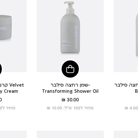
פי
הוסיפי
לסל
סילבר Mousturizing
שמן רחצה סילבר-
קרם ג
dy Cream
Transforming Shower Oil
B
מחיר
 ₪
30.00 ₪
מוצר
מחיר ל100 מ”ל: 10.00 ₪
מחיר ל100 מ”ל: 8.33 ₪