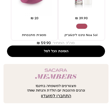
Noa Sol טינט ליפ&צ’יק
ספוגית מתנפחת
סה"כ המחיר:
הוספת הכל לסל
מצטרפים למשפחה בחינם!
ונהנים מהטבות יום הולדת והנחות שוות!
התחברו למועדון