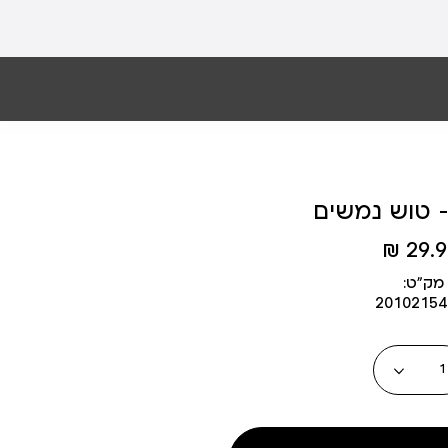
MA
29.90
מק״ט:
2010215
כמות