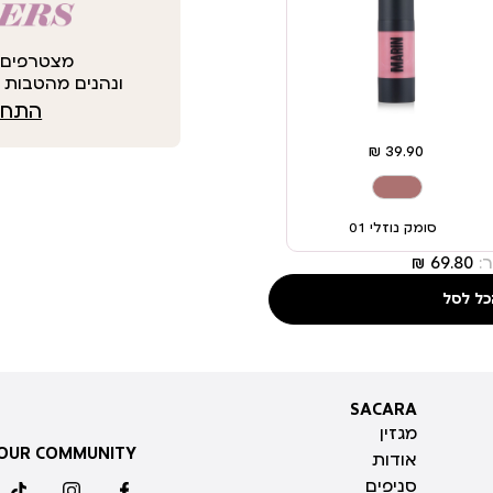
מצטרפים 
ונהנים מהטבות י
התחבר
סומק נוזלי 01
:
כל לסל
SACARA
SACARA
מגזין
 OUR COMMUNITY
אודות
סניפים