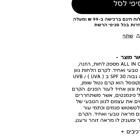
יפי לסל
עלות משלוח 19 ₪ | משלוח חינם ברכישה ב-99 ₪ ומעלה
זרות בכל סניפי הרשת
ור מוצר
קרם הגנה לפנים ALL IN ONE מספק לחות, הזנה,
בעי ואחיד. לקרם הלחות גוון
מקופסל יש מקדם הגנה גבוה SPF 30 ב ( UVB / ( UVA
קופסל הוא קרם נטול שומן,
 וגוון אחיד לעור הפנים. הקרם
ל פיגמנטים, אשר משתחררים
ם את עצמם לגוון הטבעי של
לטשטוש פגמים וכתמי עור
ם מראה טבעי ואחיד. הקרם
ומעניק לו מראה זוהר ורענן.
כיבים