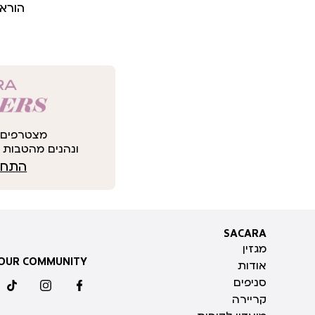
הורא
מצטרפים 
ונהנים מהטבות י
התחבר
SACARA
SACARA
מגזין
 OUR COMMUNITY
אודות
סניפים
ktok
instagram
facebook
קריירה