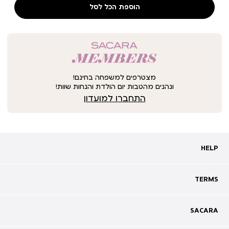
הוספת הכל לסל
מצטרפים למשפחה בחינם!
ונהנים מהטבות יום הולדת והנחות שוות!
התחברו למועדון
HELP
HELP
מעקב אחרי משלוח
שאלות ותשובות
TERMS
TERMS
צרו קשר
תקנון
ביטול עסקה
מדיניות פרטיות
SACARA
SACARA
מדיניות קוקיז
מגזין
תקנון מועדון