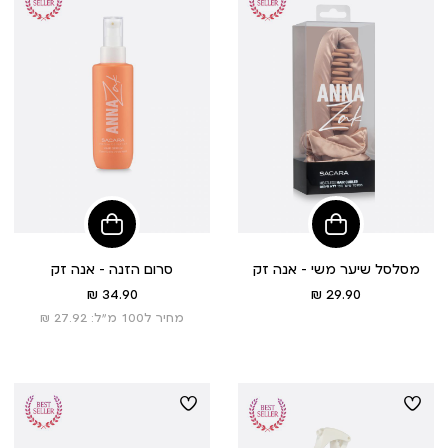
צלליות, שימרסט עיפרון ותוחם, אייליינר, מברשות
איפור, מסקרה שפתונים ועוד
ועכשיו גם קולקציית שיער מושלמת : שמפו, מרכך,
מסיכה וסרום מטריפל קומפלקס
הוסיפי
הוסיפי
לסל
לסל
מסלסל שיער משי - אנה זק
סרום הזנה - אנה זק
מחיר
מחיר
34.90 ₪
29.90 ₪
מוצר
מוצר
מחיר ל100 מ”ל: 27.92 ₪