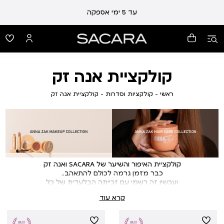
עלות משלוח 19 ₪ | משלוח חינם עד הבית בכל קנייה מעל 99 ₪
עד 5 ימי אספקה
קולקציית אנה זק
ראשי
קולקציות
קולקציית
ראשי
קולקציות וסדרות
קולקציית אנה זק
וסדרות
אנה
זק
קולקציית האיפור והשיער של SACARA ואנה זק
כבר מזמן גרמה לכולם להתאהב..
ועכשיו זה רשמי עם זכייתה הבלעדית של כל
הקולקציה בפרס מוצר השנה בקטגוריית האיפור
קרא עוד
לשנת 2023!
ושנת 2024 הולכת להיות גדולה ומפתיעה עוד יותר
בין המוצרי האיפור תוכלי למצוא: סומק, ג'ל לגבות,