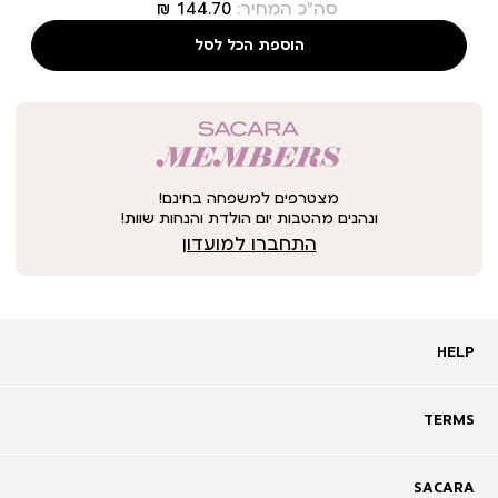
סה"כ המחיר:
הוספת הכל לסל
מצטרפים למשפחה בחינם!
ונהנים מהטבות יום הולדת והנחות שוות!
התחברו למועדון
HELP
HELP
מעקב אחרי משלוח
שאלות ותשובות
TERMS
TERMS
צרו קשר
תקנון
ביטול עסקה
מדיניות פרטיות
SACARA
SACARA