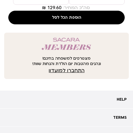
סה"כ המחיר:
הוספת הכל לסל
מצטרפים למשפחה בחינם!
ונהנים מהטבות יום הולדת והנחות שוות!
התחברו למועדון
HELP
HELP
מעקב אחרי משלוח
שאלות ותשובות
TERMS
TERMS
צרו קשר
תקנון
ביטול עסקה