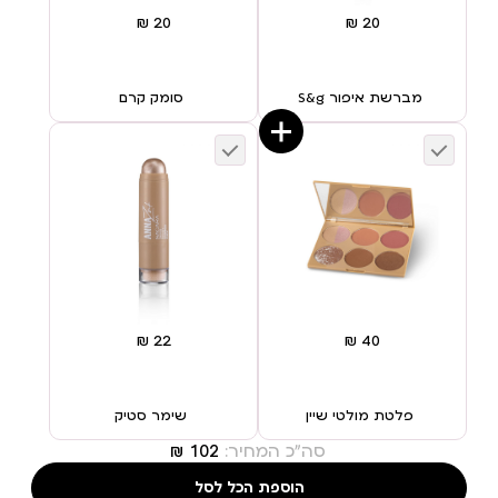
מברשת איפור S&g
סומק קרם
פלטת מולטי שיין
שימר סטיק
סה"כ המחיר:
הוספת הכל לסל