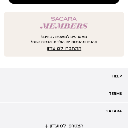
מצטרפים למשפחה בחינם!
ונהנים מהטבות יום הולדת והנחות שוות!
התחברו למועדון
HELP
HELP
מעקב אחרי משלוח
שאלות ותשובות
TERMS
TERMS
צרו קשר
תקנון
ביטול עסקה
מדיניות פרטיות
SACARA
SACARA
מדיניות קוקיז
מגזין
תקנון מועדון
הצטרפי למועדון
אודות
נגישות