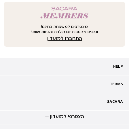
מצטרפים למשפחה בחינם!
ונהנים מהטבות יום הולדת והנחות שוות!
התחברו למועדון
HELP
HELP
מעקב אחרי משלוח
שאלות ותשובות
TERMS
TERMS
צרו קשר
תקנון
ביטול עסקה
מדיניות פרטיות
SACARA
SACARA
מדיניות קוקיז
מגזין
תקנון מועדון
הצטרפי למועדון
אודות
נגישות
סניפים
מימוש שובר זיכוי