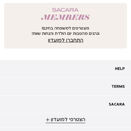
מצטרפים למשפחה בחינם!
ונהנים מהטבות יום הולדת והנחות שוות!
התחברו למועדון
HELP
HELP
מעקב אחרי משלוח
שאלות ותשובות
TERMS
TERMS
צרו קשר
תקנון
ביטול עסקה
מדיניות פרטיות
SACARA
SACARA
מדיניות קוקיז
מגזין
תקנון מועדון
הצטרפי למועדון
אודות
נגישות
סניפים
מימוש שובר זיכוי