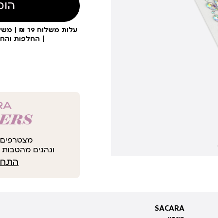
הוס
| החלפות והח
מצטרפים 
ונהנים מהטבות י
התחבר
SACARA
SACARA