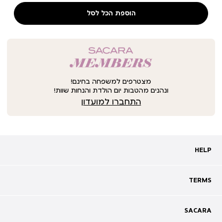
הוספת הכל לסל
מצטרפים למשפחה בחינם!
ונהנים מהטבות יום הולדת והנחות שוות!
התחברו למועדון
HELP
HELP
מעקב אחרי משלוח
שאלות ותשובות
TERMS
TERMS
צרו קשר
תקנון
ביטול עסקה
מדיניות פרטיות
SACARA
SACARA
מדיניות קוקיז