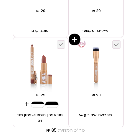
אייליינר מקצועי
סומק קרם
+
מברשת איפור S&g
סט עפרון תוחם ושפתון מט
01
סה"כ המחיר: