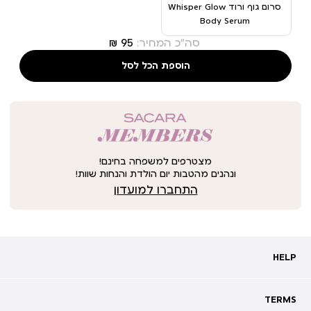
סרום גוף ורוד Whisper Glow
Body Serum
סה"כ המחיר:
הוספת הכל לסל
מצטרפים למשפחה בחינם!
ונהנים מהטבות יום הולדת והנחות שוות!
התחברו למועדון
HELP
HELP
מעקב אחרי משלוח
שאלות ותשובות
TERMS
TERMS
צרו קשר