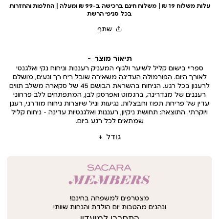
עלות משלוח 19 ₪ | משלוח חינם ברכישה ב-99 ₪ ומעלה | החלפות והחזרות
בכל סניפי הרשת
תיאור מוצר
ספריי בישום קליל לשיער ולגוף המעניק רעננות וניחוח נקי ואלגנטי
לאורך היום. הפורמולה העדינה משאירה שובל ריח רך ונעים, מושלם
לרענון בכל רגע. הניחוח בהשראת הבושם 45 של סקארה משלב תווים
רעננים של מנדרינה, ברגמוט ואפרסק לבן, המתפתחים ללב פרחוני
עדין של פריחת תפוז וחבצלות. נגיעות וניל שיוצרות ניחוח מודרני, רענן
ויוקרתי. התוצאה: תחושת ניקיון, רעננות ואלגנטיות עדינה – ניחוח קליל
שמתאים לכל רגע ביום.
גודל
מצטרפים למשפחה בחינם!
ונהנים מהטבות יום הולדת והנחות שוות!
התחברו למועדון