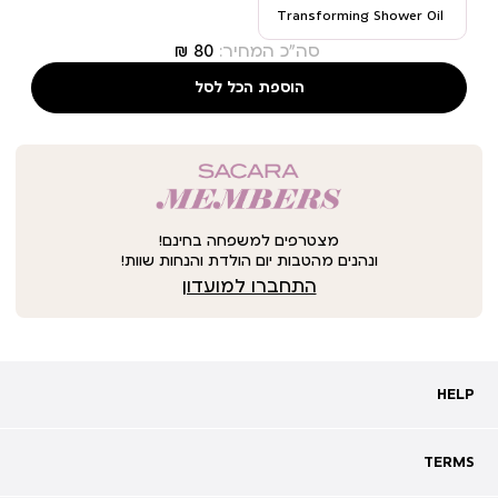
Transforming Shower Oil
סה"כ המחיר:
הוספת הכל לסל
מצטרפים למשפחה בחינם!
ונהנים מהטבות יום הולדת והנחות שוות!
התחברו למועדון
HELP
HELP
מעקב אחרי משלוח
שאלות ותשובות
TERMS
TERMS
צרו קשר