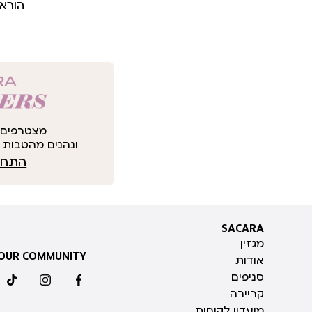
הורא
מצטרפים 
ונהנים מהטבות י
התחבר
SACARA
SACARA
מגזין
 OUR COMMUNITY
אודות
סניפים
ktok
instagram
facebook
קריירה
מועדון לקוחות