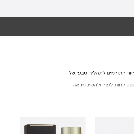
ור
התורמים
לתהליך
טבעי
של
פק
לחות
לעור
ולהשיג
מראה