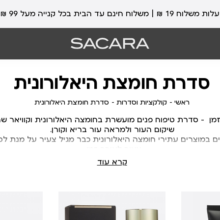
עלות משלוח 19 ₪ | משלוח חינם עד הבית בכל קנייה מעל 99 ₪
סדרת חומצת היאלורונית
ראשי
קולקציות
סדרת
ראשי
קולקציות וסדרות
סדרת חומצת היאלורונית
וסדרות
חומצת
מן
-
סדרת
טיפוח
פנים
מועשרת
בחומצה
היאלורונית
וקוויאר
היאלורונית
שח
שיקום
העור
ולמראה
עור
בריא
וקורן
.
ם
במוצרים
עתירי
חומצה
היאלורונית
כבר
מגיל
צעיר
על
מנת
לס
צעיר
לאורך
זמן
.
קרא עוד