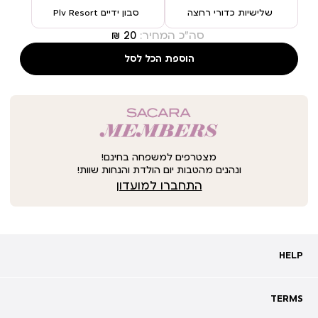
שלישיות כדורי רחצה
סבון ידיים Plv Resort
סה"כ המחיר:
הוספת הכל לסל
מצטרפים למשפחה בחינם!
ונהנים מהטבות יום הולדת והנחות שוות!
התחברו למועדון
HELP
HELP
מעקב אחרי משלוח
שאלות ותשובות
TERMS
TERMS
צרו קשר