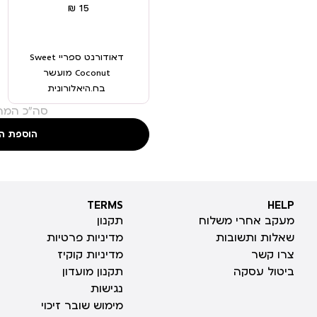
דאודורנט ספריי Sweet
Coconut מועשר
בח.היאלורונית
סה"כ המחי
הוספת ה
TERMS
HELP
TERMS
HELP
מעקב אחרי משלוח
תקנון
שאלות ותשובות
מדיניות פרטיות
צרו קשר
מדיניות קוקיז
ביטול עסקה
תקנון מועדון
נגישות
מימוש שובר זיכוי