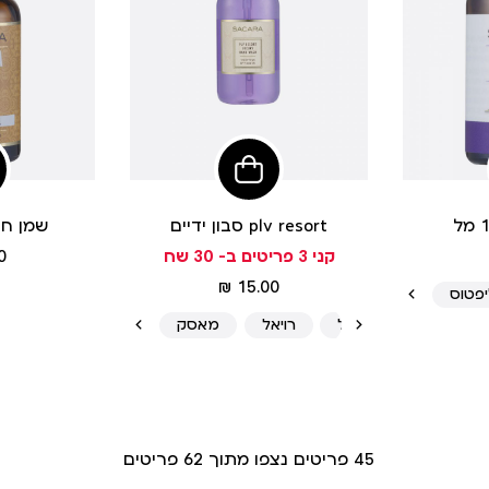
הוסיפי
הוסיפי
לסל
לסל
סבון ידיים plv resort
שמן חוחו
קני 3 פריטים ב- 30 שח
 ₪
מחיר
15.00 ₪
פטוס
מוצר
פטשולי לבנדר וניל
רויאל
מאסק
45
פריטים נצפו מתוך
62
פריטים