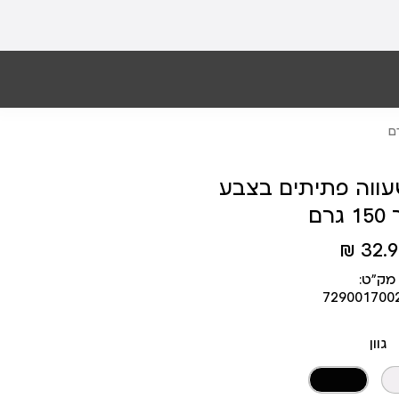
עווה פתיתים בצבע
רם
32.90
מק״ט:
729001700
גוון