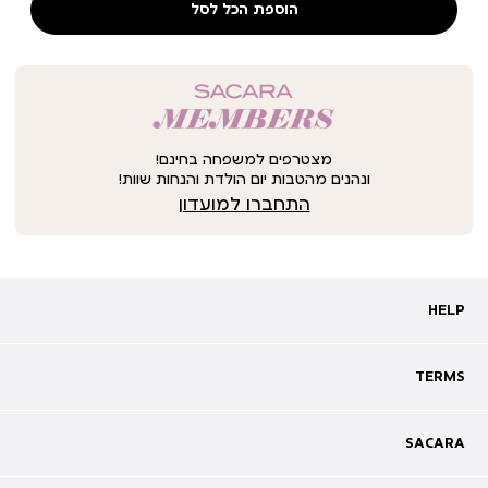
הוספת הכל לסל
מצטרפים למשפחה בחינם!
ונהנים מהטבות יום הולדת והנחות שוות!
התחברו למועדון
HELP
HELP
מעקב אחרי משלוח
שאלות ותשובות
TERMS
TERMS
צרו קשר
תקנון
ביטול עסקה
מדיניות פרטיות
SACARA
SACARA
מדיניות קוקיז
מגזין
תקנון מועדון