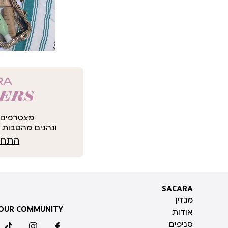
מצטרפים 
ונהנים מהטבות י
התחבר
SACARA
SACARA
מגזין
 OUR COMMUNITY
אודות
סניפים
ktok
instagram
facebook