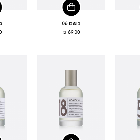
פי
הוסיפי
לסל
בושם 06
בו
מחיר
 ₪
69.00 ₪
מוצר