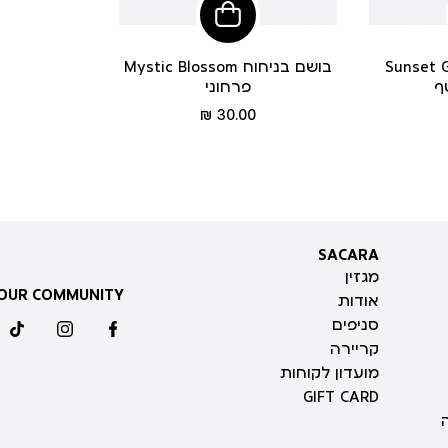
פי
הוסיפי
לסל
Sun בושם בניחוח
Mystic Blossom בושם בניחוח
ף
פרחוני
מחיר
30.00 ₪
מוצר
SACARA
SACARA
מגזין
 OUR COMMUNITY
אודות
סניפים
ktok
instagram
facebook
קריירה
מועדון לקוחות
GIFT CARD