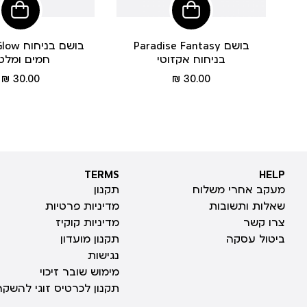
הוסיפי
הוסי
לסל
לסל
Paradise Fantasy בושם
set Glow
בניחוח אקזוטי
חמים ומלט
מחיר
מחיר
30.00 ₪
30.00 ₪
מוצר
מוצר
TERMS
HELP
TERMS
HELP
מעקב אחרי משלוח
תקנון
שאלות ותשובות
מדיניות פרטיות
צרו קשר
מדיניות קוקיז
ביטול עסקה
תקנון מועדון
נגישות
מימוש שובר זיכוי
תקנון לכרטיס זוגי להשקה