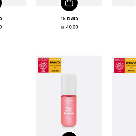
פי
הוסיפי
לסל
בושם 18
בו
מחיר
 ₪
40.00 ₪
מוצר