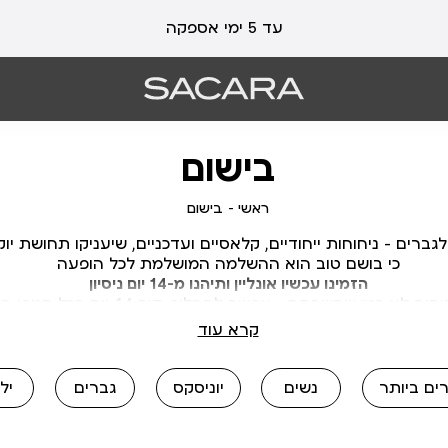
עד 5 ימי אספקה
בישום
ראשי
בישום
ראשי
בישום
ברים – ניחוחות ייחודיים, קלאסיים ועדכניים, שיעניקו תחושת יוק
כי בושם טוב הוא ההשלמה המושלמת לכל הופעה
הזמינו עכשיו אונליין ותיהנו מ-14 יום ניסיון
ח לא כמו שחשבתם – אפשר להחליף תוך 14 יום בכל סניפי הרשת
קרא עוד
ים ביותר
נשים
יוניסקס
גברים
יל