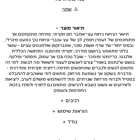
תיאור מוצר
תיאור הניחוח ניחוח עצי־אמבר חם ויוקרתי: פתיחה מתקתקים אך
מתוחכמים של זעפרן ויסמין, לב של עץ ענברי וניחוח נקי כמעט מינרלי,
ובסיס ייחודי של שרף אשוח, סוכר, אמברוקסן ואלמנטים עציים – עושר
בלתי מתאמץ ברושם מודרני, יוקרתי ומהפנט. התחושה הכללית
אלגנטי, כריזמטי וממכר – שובל נוכח ונקי אך עמוק, מסתורי ומלטף.
בושם ש“נתפס באוויר” וגורם לאנשים לעצור ולשאול מה לבשת. למי זה
מתאים לנשים ולגברים שמחפשים חתימה ריחנית יוקרתית ומודרנית –
מדברת בשקט אך נשמעת מרחוק. מתאים למי שאוהבים להתבלט
בסטייל ולברוח מריחות שגרתיים. מתי להשתמש מושלם לערב, ליציאות
ולאירועים או פשוט כשבא להרשים. מתאים גם לחורף ולסתיו בזכות
החמימות והעומק
רכיבים
הוראות שימוש
גודל