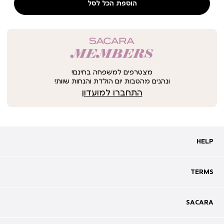
הוספת הכל לסל
מצטרפים למשפחה בחינם!
ונהנים מהטבות יום הולדת והנחות שוות!
התחברו למועדון
HELP
HELP
מעקב אחרי משלוח
שאלות ותשובות
TERMS
TERMS
צרו קשר
תקנון
ביטול עסקה
מדיניות פרטיות
SACARA
SACARA
מדיניות קוקיז
מגזין
תקנון מועדון