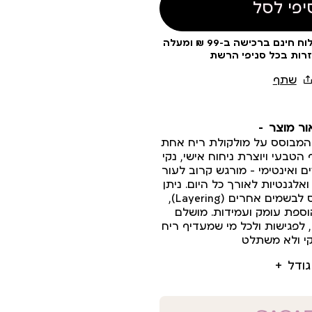
יפי לסל
עלות משלוח 19 ₪ | משלוח חינם ברכישה ב-99 ₪ ומעלה
זרות בכל סניפי הרשת
ור מוצר
יחודי המבוסס על מולקולת ריח אחת
טבעי ויוצרת ניחוח אישי, נקי
ים ואינטימי — מורגש קרוב לעור
אלגנטיות לאורך כל היום. ניתן
להשתמש בו גם כבסיס לבשמים אחרים (Layering),
ספת עומק ועמידות. מושלם
, לפגישות ולכל מי שמעדיף ריח
נקי ולא משתלט
גודל