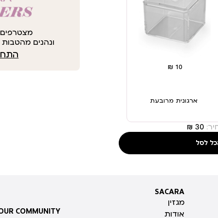
מצטרפים 
ונהנים מהטבות י
התחבר
ארגונית מרובעת
ר:
כל לסל
SACARA
SACARA
מגזין
 OUR COMMUNITY
אודות