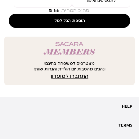
לתכשיטים ואיפור
סה"כ המחיר:
הוספת הכל לסל
מצטרפים למשפחה בחינם!
ונהנים מהטבות יום הולדת והנחות שוות!
התחברו למועדון
HELP
HELP
מעקב אחרי משלוח
שאלות ותשובות
TERMS
TERMS
צרו קשר
תקנון
ביטול עסקה