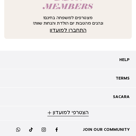
מצטרפים למשפחה בחינם!
ונהנים מהטבות יום הולדת והנחות שוות!
התחברו למועדון
HELP
HELP
מעקב אחרי משלוח
שאלות ותשובות
TERMS
TERMS
צרו קשר
תקנון
ביטול עסקה
מדיניות פרטיות
SACARA
SACARA
מדיניות קוקיז
מגזין
תקנון מועדון
הצטרפי למועדון
אודות
נגישות
סניפים
מימוש שובר זיכוי
קריירה
תקנון לכרטיס זוגי להשקה
JOIN OUR COMMUNITY
whatsapp
tiktok
instagram
facebook
מועדון לקוחות