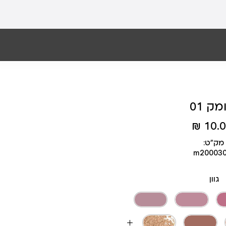
מק 01
10.00
מק״ט:
m20003
גוון