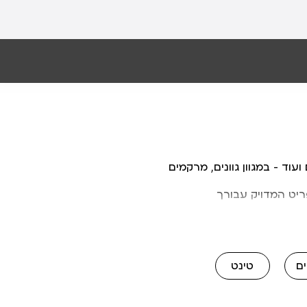
וד – במגוון גוונים, מרקמים
יט המדויק עבורך
ם
טינט