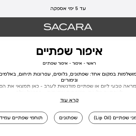
עלות משלוח 19 ₪ | משלוח חינם עד הבית בכל קנייה מעל 99 ₪
איפור שפתיים
ראשי
איפור
איפור
ראשי
איפור
איפור שפתיים
שפתיים
למות במקום אחד: שפתונים, גלוסים, עפרונות תיחום, באלמים וע
וגימורים
ראה טבעי ליום או שפתיים מודגשות לערב – כאן תמצאי את הפר
לשפתיים מלאות, מטופחות ומדויקות – בסטייל שלך
קרא עוד
 שפתיים (Lip Oil)
שפתונים
תוחמי שפתיים עמידי