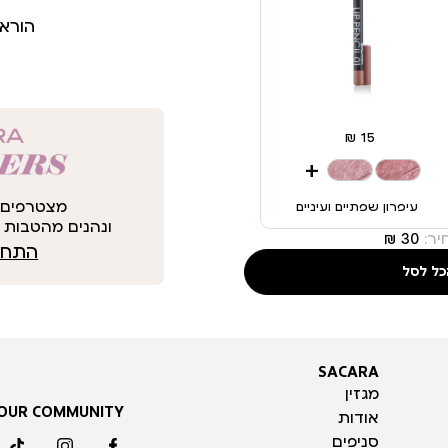
הורא
+
מצטרפים 
עיפרון שפתיים ועיניים
ונהנים מהטבות י
ר:
התחבר
כל לסל
SACARA
SACARA
מגזין
 OUR COMMUNITY
אודות
סניפים