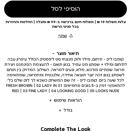
הוסיפי לסל
עלות משלוח 19 ₪ | משלוח חינם ברכישה ב-99 ₪ ומעלה | החלפות והחזרות
בכל סניפי הרשת
תיאור מוצר
קומבו ליפ – תיחום, מילוי ולוק מנצח! סט ליפסטיק הכולל עיפרון עבה
לתיחום ומילוי + שפתון מט עמיד בגוון תואם – להעצמת הפיגמנט ויצירת
מראה שפתיים מודגש, מלא, ונעים למראה. השילוב המדויק בין תוחם
לשפתון בגוון זהה יוצר תוצאה אחידה, אלגנטית ומחמיאה, שמתאימה
לכל שעה ביום. קומבו ליפ – זה שם המשחק כשבא לך לוק שלם בלי
להתאמץ! זמין ב-5 גוונים מחמיאים: 01 FRESH BROWN | 02 LADY IN
RED | 03 FINE LADY | 04 LOOKING GOOD | 05 LOOKS NUDE
הוראות שימוש
גודל
Complete The Look