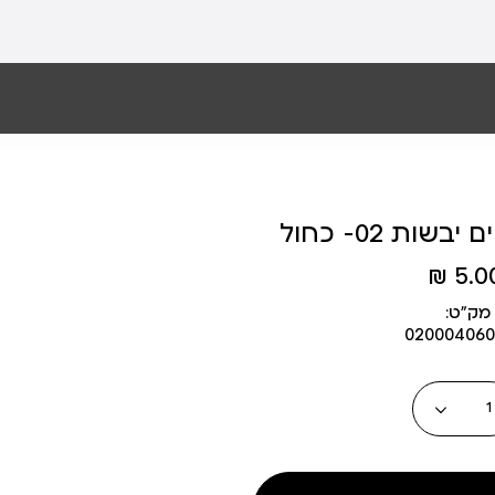
ות 02- כחול
5.00 
מק״ט:
020004060
כמות