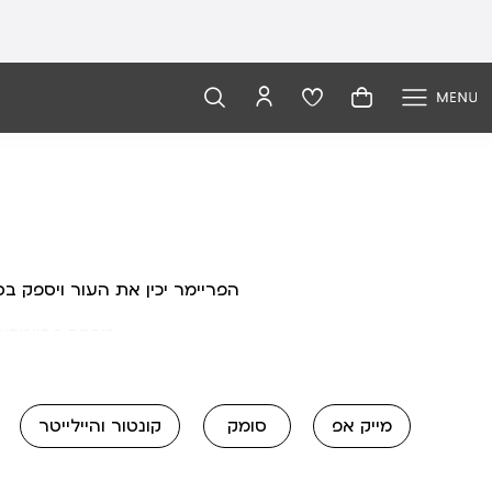
הפריימר יכין את העור ויספק ב
מבחר פריימרים 
מייק אפ
סומק
קונטור והיילייטר