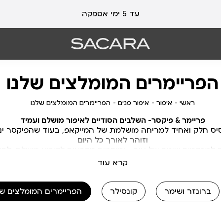
עלות משלוח 19 ₪ | משלוח חינם עד הבית בכל קנייה מעל 99 ₪
עד 5 ימי אספקה
הפריימרים המומלצים שלנו
ראשי
איפור
איפור
הפריימרים
ראשי
איפור
איפור פנים
הפריימרים המומלצים שלנו
פנים
המומלצים
פריימר & פיקסר-
השלבים הסודיים לאיפור מושלם ועמיד
שלנו
סיס חלק ואחיד למריחה מושלמת של המייקאפ, בעוד שהפיקסר ינע
וזוהר לאורך כל היום
למרקמים שונים של עור – ומיסטים מקבעים לקיבוע מושלם, לחות
!כי כשיש בסיס טוב – הכול נראה טוב יותר
קרא עוד
ברונזר ושימר
קונסילר
הפריימרים המומלצים של