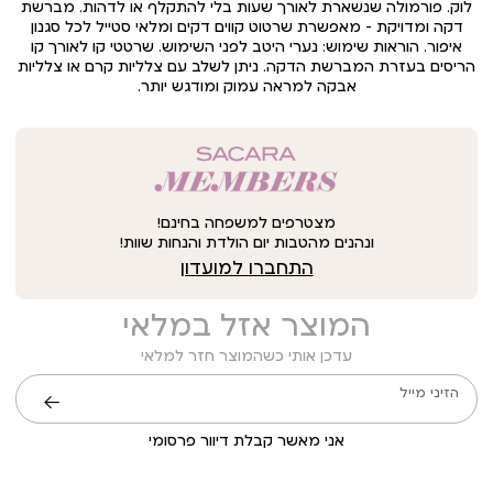
לוק. פורמולה שנשארת לאורך שעות בלי להתקלף או לדהות. מברשת
דקה ומדויקת – מאפשרת שרטוט קווים דקים ומלאי סטייל לכל סגנון
איפור. הוראות שימוש: נערי היטב לפני השימוש. שרטטי קו לאורך קו
הריסים בעזרת המברשת הדקה. ניתן לשלב עם צלליות קרם או צלליות
אבקה למראה עמוק ומודגש יותר.
מצטרפים למשפחה בחינם!
ונהנים מהטבות יום הולדת והנחות שוות!
התחברו למועדון
המוצר אזל במלאי
עדכן אותי כשהמוצר חזר למלאי
הזיני מייל
שליחה
אני מאשר קבלת דיוור פרסומי