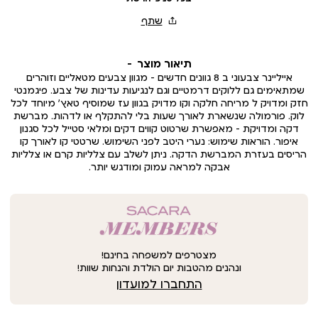
תיאור מוצר
אייליינר צבעוני ב 8 גוונים חדשים - מגוון צבעים מטאליים וזוהרים
שמתאימים גם ללוקים דרמטיים וגם לנגיעות עדינות של צבע. פיגמנטי
חזק ומדויק ל מריחה חלקה וקו מדויק בגוון עז שמוסיף טאץ’ מיוחד לכל
לוק. פורמולה שנשארת לאורך שעות בלי להתקלף או לדהות. מברשת
דקה ומדויקת – מאפשרת שרטוט קווים דקים ומלאי סטייל לכל סגנון
איפור. הוראות שימוש: נערי היטב לפני השימוש. שרטטי קו לאורך קו
הריסים בעזרת המברשת הדקה. ניתן לשלב עם צלליות קרם או צלליות
אבקה למראה עמוק ומודגש יותר.
מצטרפים למשפחה בחינם!
ונהנים מהטבות יום הולדת והנחות שוות!
התחברו למועדון